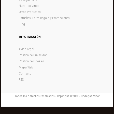
Nuestros Vinos
Otros Productos
Estuches, Lotes Regalo y Promociones
Blog
INFORMACIÓN
Aviso Legal
Política de Privacidad
Política de Cookies
Mapa Web
Contacto
RSS
Todos los derechos reservados - Copyright © 2022 - Bodegas Vinor