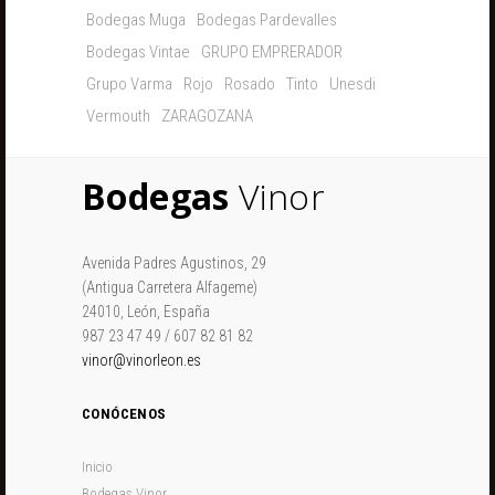
Bodegas Muga
Bodegas Pardevalles
Bodegas Vintae
GRUPO EMPRERADOR
Grupo Varma
Rojo
Rosado
Tinto
Unesdi
Vermouth
ZARAGOZANA
Bodegas
Vinor
Avenida Padres Agustinos, 29
(Antigua Carretera Alfageme)
24010, León, España
987 23 47 49 / 607 82 81 82
vinor@vinorleon.es
CONÓCENOS
Inicio
Bodegas Vinor