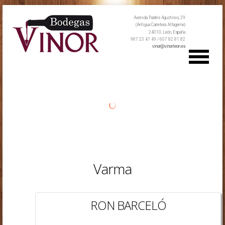
Avenida Padres Agustinos, 29
(Antigua Carretera Alfageme)
24010, León, España
987 23 47 49 / 607 82 81 82
vinor@vinorleon.es
Varma
RON BARCELÓ