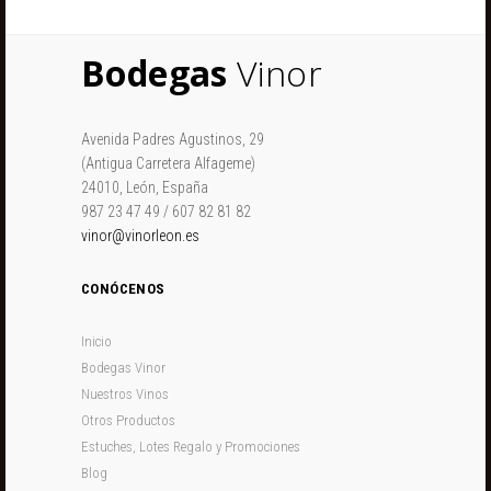
Bodegas
Vinor
Avenida Padres Agustinos, 29
(Antigua Carretera Alfageme)
24010, León, España
987 23 47 49 / 607 82 81 82
vinor@vinorleon.es
CONÓCENOS
Inicio
Bodegas Vinor
Nuestros Vinos
Otros Productos
Estuches, Lotes Regalo y Promociones
Blog