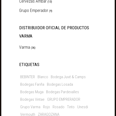
Cervezas Ámbar
(13)
Grupo Emperador
(9)
DISTRIBUIDOR OFICIAL DE PRODUCTOS
VARMA
Varma
(36)
ETIQUETAS
BEBINTER
Blanco
Bodega Juvé & Camps
Bodegas Fariña
Bodegas Losada
Bodegas Muga
Bodegas Pardevalles
Bodegas Vintae
GRUPO EMPRERADOR
Grupo Varma
Rojo
Rosado
Tinto
Unesdi
Vermouth
ZARAGOZANA