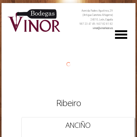
Avenida Padres Agustinos, 29
(Antigua Carretera Alfageme)
24010, León, España
987 23 47 49 / 607 82 81 82
vinor@vinorleon.es
Ribeiro
ANCIÑO