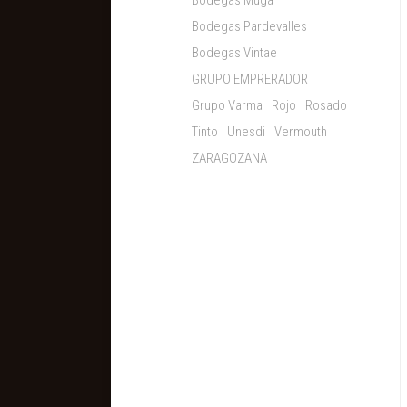
Bodegas Muga
Bodegas Pardevalles
Bodegas Vintae
GRUPO EMPRERADOR
Grupo Varma
Rojo
Rosado
Tinto
Unesdi
Vermouth
ZARAGOZANA