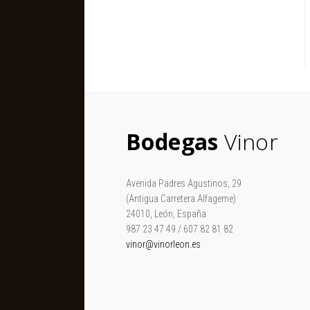
Bodegas
Vinor
Avenida Padres Agustinos, 29
(Antigua Carretera Alfageme)
24010, León, España
987 23 47 49 / 607 82 81 82
vinor@vinorleon.es