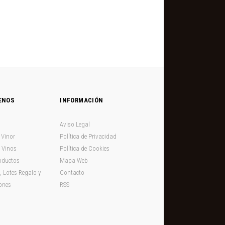
ENOS
INFORMACIÓN
Aviso Legal
Vinor
Política de Privacidad
 Vinos
Política de Cookies
oductos
Mapa Web
, Lotes Regalo y
Contacto
ones
RSS